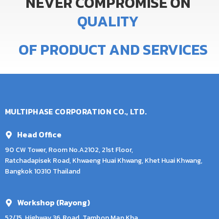
NEVER
COMPROMISE
ON
Q
U
A
L
I
T
Y
OF
PRODUCT
AND
SERVICES
MULTIPHASE CORPORATION CO., LTD.
Head Office
90 CW Tower, Room No.A2102, 21st Floor,
Ratchadapisek Road, Khwaeng Huai Khwang, Khet Huai Khwang,
Bangkok 10310 Thailand
Workshop (Rayong)
52/15, Highway 36 Road, Tambon Map Kha,