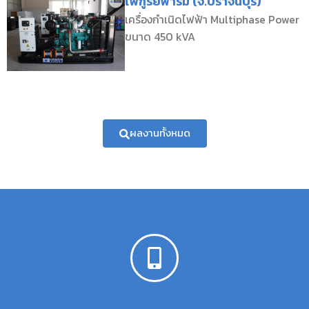
ไพฑูรย์ฟาร์ม (จ.ปราจีนบุรี)
เครื่องกำเนิดไฟฟ้า Multiphase Power
ขนาด 450 kVA
ผลงานทั้งหมด