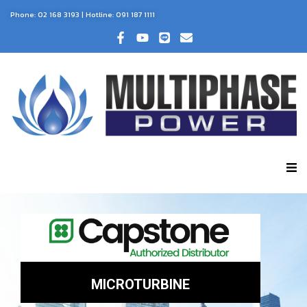
Phone:
02 168 3193
| Hotline:
091 187 1111
MICROTURBINE