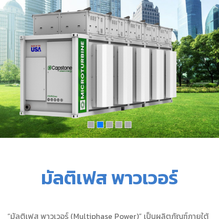
มัลติเฟส พาวเวอร์
“มัลติเฟส พาวเวอร์ (Multiphase Power)” เป็นผลิตภัณฑ์ภายใต้