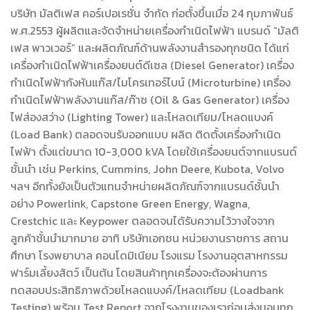
บริษัท มัลติเฟส คอร์เปอเรชั่น จำกัด ก่อตั้งขึ้นเมื่อ 24 กุมภาพันธ์
พ.ศ.2553 ผู้ผลิตและจัดจำหน่ายเครื่องกำเนิดไฟฟ้า แบรนด์ “มัลติ
เฟส พาวเวอร์” และผลิตภัณฑ์ด้านพลังงานสำรองทุกชนิด ได้แก่
เครื่องกำเนิดไฟฟ้าเครื่องยนต์ดีเซล (Diesel Generator) เครื่อง
กำเนิดไฟฟ้ากังหันแก๊ส/ไมโครเทอร์ไบน์ (Microturbine) เครื่อง
กำเนิดไฟฟ้าพลังงานแก๊ส/ก๊าซ (Oil & Gas Generator) เครื่อง
ไฟส่องสว่าง (Lighting Tower) และโหลดเทียม/โหลดแบงค์
(Load Bank) ตลอดจนรับออกแบบ ผลิต ติดตั้งเครื่องกำเนิด
ไฟฟ้า ตั้งแต่ขนาด 10-3,000 kVA โดยใช้เครื่องยนต์จากแบรนด์
ชั้นนำ เช่น Perkins, Cummins, John Deere, Kubota, Volvo
ฯลฯ อีกทั้งยังเป็นตัวแทนจำหน่ายผลิตภัณฑ์จากแบรนด์ชั้นนำ
อย่าง Powerlink, Capstone Green Energy, Wagna,
Crestchic และ Keypower ตลอดจนได้รับความไว้วางใจจาก
ลูกค้าชั้นนำมากมาย อาทิ บริษัทเอกชน หน่วยงานราชการ สถาน
ศึกษา โรงพยาบาล คอนโดมิเนียม โรงแรม โรงงานอุตสาหกรรม
ฟาร์มเลี้ยงสัตว์ เป็นต้น โดยสินค้าทุกเครื่องจะต้องผ่านการ
ทดสอบประสิทธิภาพด้วยโหลดแบงค์/โหลดเทียม (Loadbank
Testing) พร้อม Test Report จากโรงงานของเราก่อนส่งมอบทุก