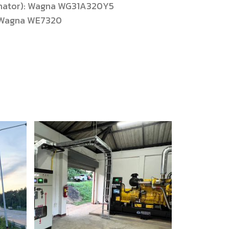
ternator): Wagna WG31A320Y5
): Wagna WE7320