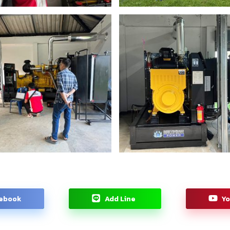
ebook
Add Line
Y