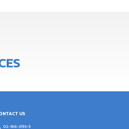
A
L
I
T
Y
CES
ONTACT US
02-168-3193-5