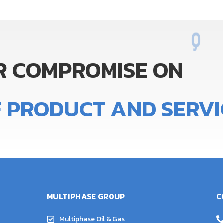
R
COMPROMISE
ON
Q
U
F
PRODUCT
AND
SERVI
MULTIPHASE GROUP
C
Multiphase Oil & Gas