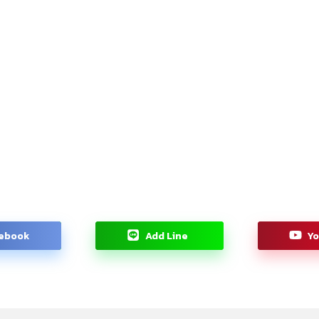
ebook
Add Line
Y