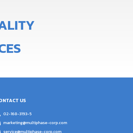
A
L
I
T
Y
CES
ONTACT US
02-168-3193-5
marketing@multiphase-corp.com
service@multiphase-corp.com