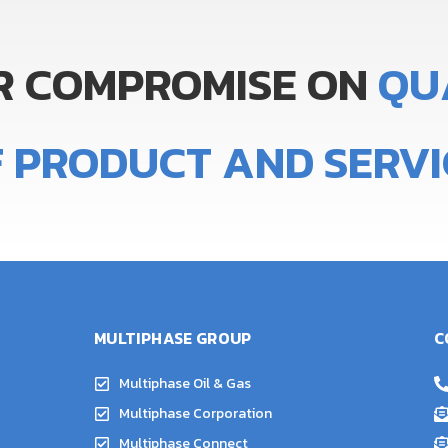
R
COMPROMISE
ON
Q
U
F
PRODUCT
AND
SERVI
MULTIPHASE GROUP
C
Multiphase Oil & Gas
Multiphase Corporation
Multiphase Connect