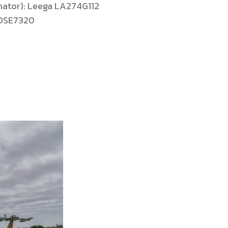
ernator): Leega LA274G112
: DSE7320