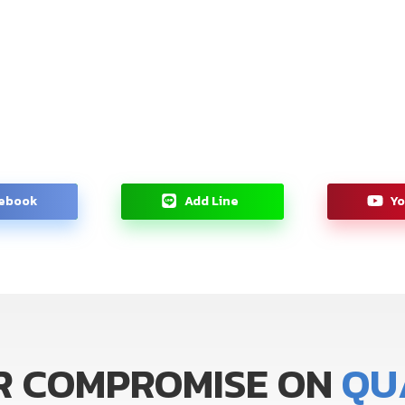
ebook
Add Line
Y
R
COMPROMISE
ON
Q
U