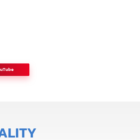
ouTube
A
L
I
T
Y