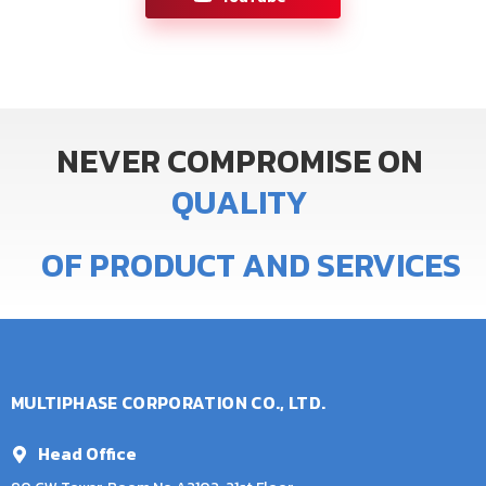
NEVER
COMPROMISE
ON
Q
U
A
L
I
T
Y
OF
PRODUCT
AND
SERVICES
MULTIPHASE CORPORATION CO., LTD.
Head Office