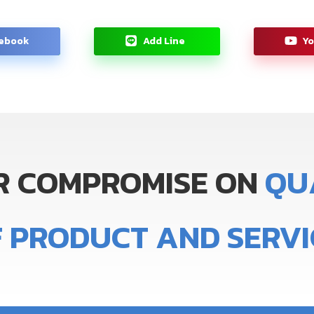
ebook
Add Line
Y
R
COMPROMISE
ON
Q
U
F
PRODUCT
AND
SERVI