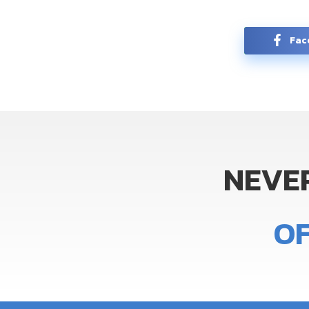
Fac
NEVE
O