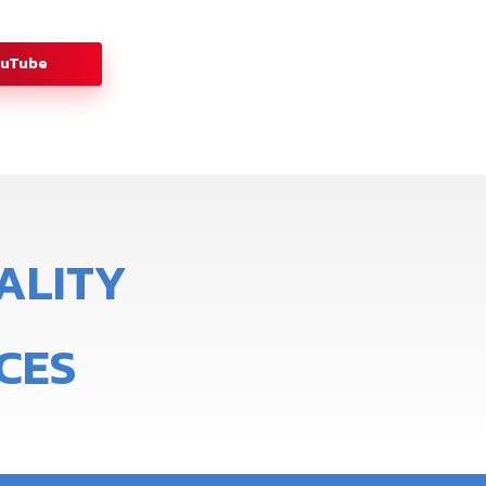
ouTube
A
L
I
T
Y
CES