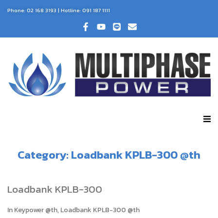
Phone:
02 168 3193
| Hotline:
091 187 1111
Category:
Loadbank KPLB-300 @th
Loadbank KPLB-300
In
Keypower @th
,
Loadbank KPLB-300 @th